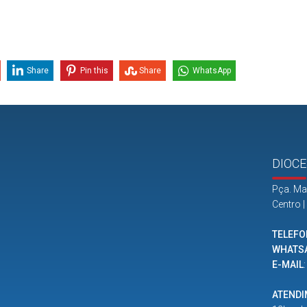
Share
Pin this
Share
WhatsApp
DIOCE
Pça. Ma
Centro 
TELEFO
WHATS
E-MAIL
ATEND