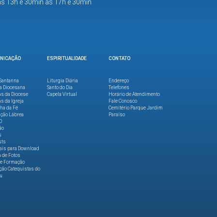
as 13h e 30min às 17h e 30min
NICAÇÃO
ESPIRITUALIDADE
CONTATO
Santanna
Liturgia Diária
Endereço
a Diocesana
Santo do Dia
Telefones
as da Diocese
Capela Virtual
Horário de Atendimento
as da Igreja
Fale Conosco
lha da Fé
Cemitério Parque Jardim
ção Lábrea
Paraíso
O
ão
s
sts
ais para Download
a de Fotos
de Formação
ão Catequistas do
u