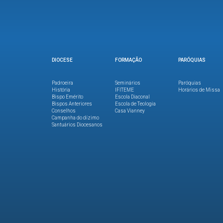
DIOCESE
FORMAÇÃO
PARÓQUIAS
Padroeira
Seminários
Paróquias
História
IFITEME
Horários de Missa
Bispo Emérito
Escola Diaconal
Bispos Anteriores
Escola de Teologia
Conselhos
Casa Vianney
Campanha do dízimo
Santuários Diocesanos