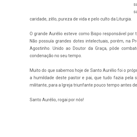
s
s
caridade, zêlo, pureza de vida e pelo culto da Liturgia.
O grande Aurélio esteve como Bispo responsável por 
Não possuía grandes dotes intelectuais, porém, na P
Agostinho. Unido ao Doutor da Graça, pôde combate
condenação no seu tempo.
Muito do que sabemos hoje de Santo Aurélio foi o próp
a humildade deste pastor e pai, que tudo fazia pela s
militante, para a Igreja triunfante pouco tempo antes d
Santo Aurélio, rogai por nós!