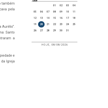
SAB
ovo também
01
02
03
04
cava pela
05
06
07
08
09
10
11
12
13
14
15
16
17
18
19
20
21
22
23
24
25
 Aurélio”.
26
27
28
29
30
31
ona: Santo
ntraram a
HOJE, 08/08/2026
 piedade e
 da Igreja