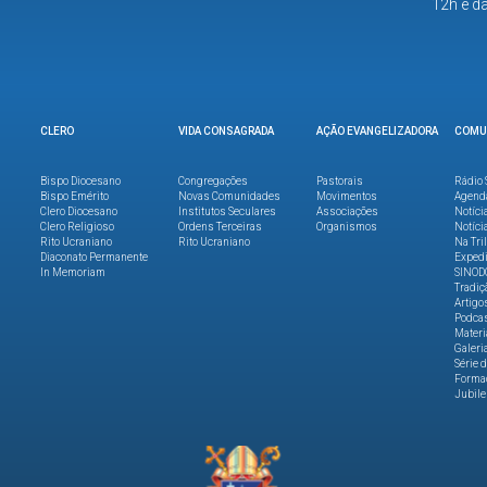
12h e d
CLERO
VIDA CONSAGRADA
AÇÃO EVANGELIZADORA
COMU
Bispo Diocesano
Congregações
Pastorais
Rádio 
Bispo Emérito
Novas Comunidades
Movimentos
Agend
Clero Diocesano
Institutos Seculares
Associações
Notíci
Clero Religioso
Ordens Terceiras
Organismos
Notíci
Rito Ucraniano
Rito Ucraniano
Na Tri
Diaconato Permanente
Expedi
In Memoriam
SINOD
Tradiç
Artigo
Podca
Materi
Galeri
Série 
Formaç
Jubile