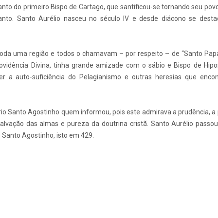
anto do primeiro Bispo de Cartago, que santificou-se tornando seu p
anto. Santo Aurélio nasceu no século IV e desde diácono se desta
toda uma região e todos o chamavam – por respeito – de “Santo Papa
rovidência Divina, tinha grande amizade com o sábio e Bispo de Hip
r a auto-suficiência do Pelagianismo e outras heresias que enco
rio Santo Agostinho quem informou, pois este admirava a prudência, a
alvação das almas e pureza da doutrina cristã. Santo Aurélio passou
e Santo Agostinho, isto em 429.