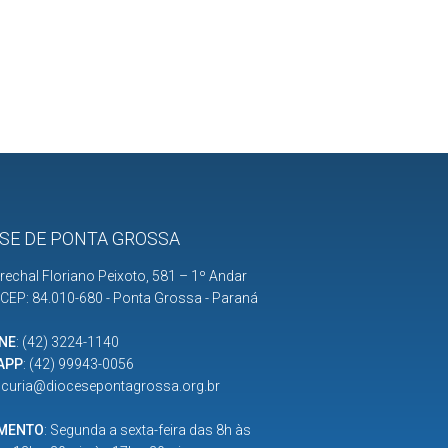
SE DE PONTA GROSSA
rechal Floriano Peixoto, 581 – 1º Andar
| CEP: 84.010-680 - Ponta Grossa - Paraná
NE
:
(42) 3224-1140
APP
:
(42) 99943-0056
:
curia@diocesepontagrossa.org.br
IMENTO
: Segunda a sexta-feira das 8h às