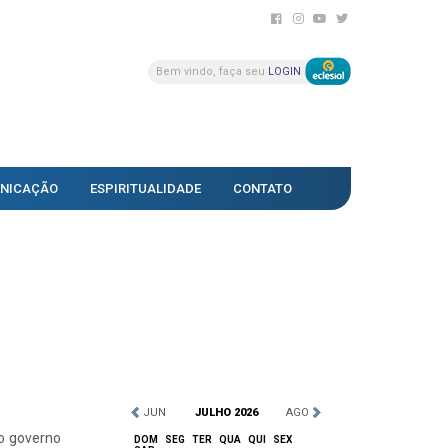
Bem vindo, faça seu
LOGIN
NICAÇÃO
ESPIRITUALIDADE
CONTATO
JUN
JULHO 2026
AGO
 o governo
DOM
SEG
TER
QUA
QUI
SEX