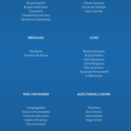
Bispo Emérito
Escola Diaconal
Bispos Anteriores
Escola de Teologia
Conselhos
Casa Vianney
Campanha do dízimo
Santuários Diocesanos
PARÓQUIAS
CLERO
Paróquias
Bispo Diocesano
Horários de Missa
Bispo Emérito
Clero Diocesano
Clero Religioso
Rito Ucraniano
Diaconato Permanente
In Memoriam
VIDA CONSAGRADA
AÇÃO EVANGELIZADORA
Congregações
Pastorais
Novas Comunidades
Movimentos
Institutos Seculares
Associações
Ordens Terceiras
Organismos
Rito Ucraniano