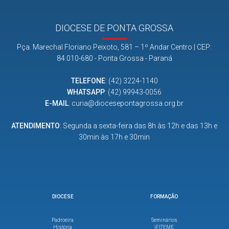
DIOCESE DE PONTA GROSSA
Pça. Marechal Floriano Peixoto, 581 – 1º Andar Centro | CEP:
84.010-680 - Ponta Grossa - Paraná
TELEFONE
:
(42) 3224-1140
WHATSAPP
:
(42) 99943-0056
E-MAIL
:
curia@diocesepontagrossa.org.br
ATENDIMENTO
: Segunda a sexta-feira das 8h às 12h e das 13h e
30min às 17h e 30min
DIOCESE
FORMAÇÃO
Padroeira
Seminários
História
IFITEME