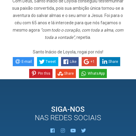
Com Deus, Santo Inácio de Loyola conseguiu testemunhar
sua paixão convertida, pois sua ambição única tornou-se a
aventura do salvar almas e o seu amor a Jesus. Foi para o
céu com 65 anos e lá intercede para que nós façamos o
mesmo agora
“com todo o coração, com toda a alma, com
toda a vontade”,
repetia.
Santo Inácio de Loyola, rogai por nós!
E-mail
Tweet
Like
+1
Share
Pin this
Share
WhatsApp
SIGA-NOS
NAS REDES SOCIAIS