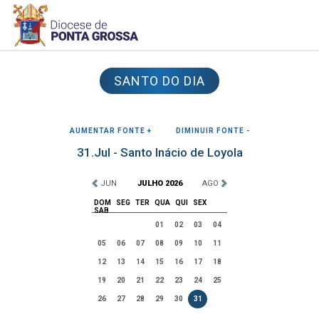
SANTO DO DIA
AUMENTAR FONTE +
DIMINUIR FONTE -
31.Jul - Santo Inácio de Loyola
JUN
JULHO 2026
AGO
DOM
SEG
TER
QUA
QUI
SEX
SAB
01
02
03
04
05
06
07
08
09
10
11
12
13
14
15
16
17
18
19
20
21
22
23
24
25
26
27
28
29
30
31