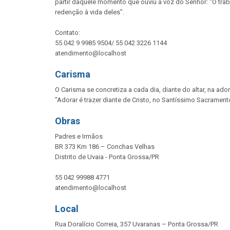
partir daquele momento que ouviu a voz do Senhor: “O tra
redenção à vida deles”.
Contato:
55 042 9 9985 9504/ 55 042 3226 1144
atendimento@localhost
Carisma
O Carisma se concretiza a cada dia, diante do altar, na ado
"Adorar é trazer diante de Cristo, no Santíssimo Sacrame
Obras
Padres e Irmãos
BR 373 Km 186 – Conchas Velhas
Distrito de Uvaia - Ponta Grossa/PR
55 042 99988 4771
atendimento@localhost
Local
Rua Doralício Correia, 357 Uvaranas – Ponta Grossa/PR