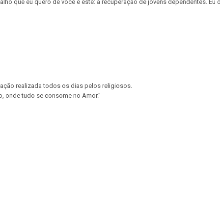
balho que eu quero de você é este: a recuperação de jovens dependentes. Eu 
ração realizada todos os dias pelos religiosos.
nto, onde tudo se consome no Amor."