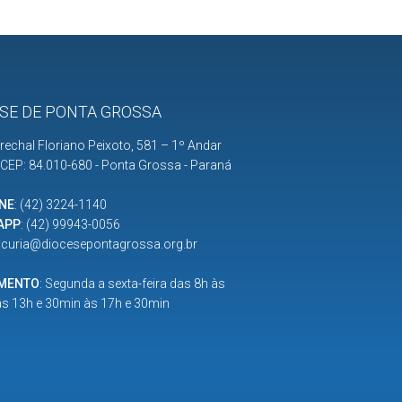
SE DE PONTA GROSSA
rechal Floriano Peixoto, 581 – 1º Andar
| CEP: 84.010-680 - Ponta Grossa - Paraná
NE
:
(42) 3224-1140
APP
:
(42) 99943-0056
:
curia@diocesepontagrossa.org.br
IMENTO
: Segunda a sexta-feira das 8h às
as 13h e 30min às 17h e 30min