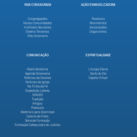
VIDA CONSAGRADA
AÇÃO EVANGELIZADORA
Congregações
Pastorais
Novas Comunidades
Movimentos
Institutos Seculares
Associações
Ordens Terceiras
Organismos
Rito Ucraniano
COMUNICAÇÃO
ESPIRITUALIDADE
Rádio Santanna
Liturgia Diária
Agenda Diocesana
Santo do Dia
Notícias da Diocese
Capela Virtual
Notícias da Igreja
Na Trilha da Fé
Expedição Lábrea
SINODO
Tradição
Artigos
Podcasts
Materiais para Download
Galeria de Fotos
Série de Formação
Formação Catequistas do Jubileu