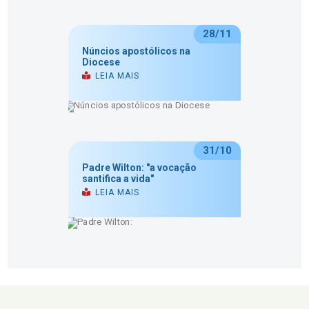
28/11
Núncios apostólicos na
Diocese
LEIA MAIS
31/10
Padre Wilton: "a vocação
santifica a vida"
LEIA MAIS