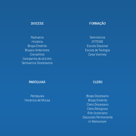
DIOCESE
FORMAÇÃO
Padroeira
Seminários
História
IFITEME
Bispo Emérito
Escola Diaconal
Bispos Anteriores
Escola de Teologia
Conselhos
Casa Vianney
Campanha do dízimo
Santuários Diocesanos
PARÓQUIAS
CLERO
Paróquias
Bispo Diocesano
Horários de Missa
Bispo Emérito
Clero Diocesano
Clero Religioso
Rito Ucraniano
Diaconato Permanente
In Memoriam